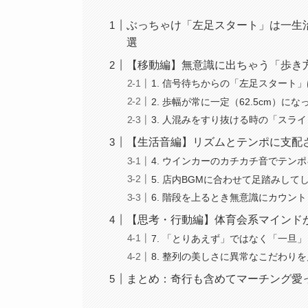
ぶっちゃけ「左足スタート」は一生
選
【移動編】無意識に出ちゃう「歩き
1. 信号待ちからの「左足スタート
2. 歩幅が常に一定（62.5cm）に
3. 人混みをすり抜ける時の「スラ
【生活音編】リズムとテンポに支配
4. ウインカーのカチカチ音でテン
5. 店内BGMに合わせて足踏みして
6. 階段を上るとき無意識にカウン
【思考・行動編】体育会系マインド
7. 「とりあえず」ではなく「一旦
8. 整列の美しさに異常なこだわり
まとめ：奇行も含めてマーチング愛