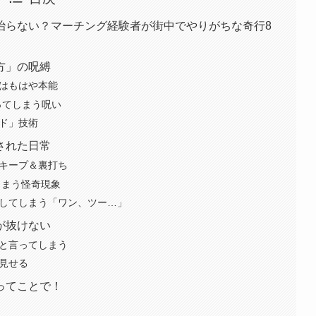
治らない？マーチング経験者が街中でやりがちな奇行8
方」の呪縛
」はもはや本能
なってしまう呪い
イド」技術
された日常
ポキープ＆裏打ち
しまう怪奇現象
トしてしまう「ワン、ツー…」
が抜けない
」と言ってしまう
を見せる
ってことで！